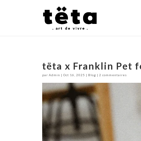
tëta x Franklin Pet 
par
Admin
|
Oct 16, 2025
|
Blog
|
2 commentaires