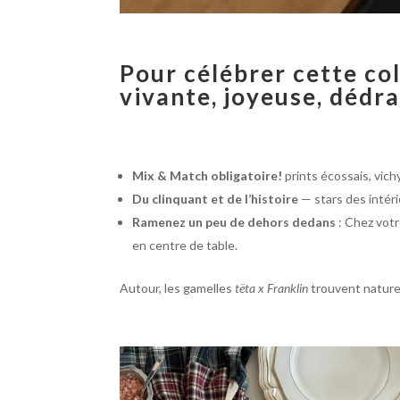
Pour célébrer cette co
v
ivante, joyeuse, dédr
Mix & Match obligatoire!
prints écossais, vich
Du clinquant et de l’histoire
— stars des intéri
Ramenez un peu de dehors dedans
: Chez votr
en centre de table.
Autour, les gamelles
tëta x Franklin
trouvent naturel