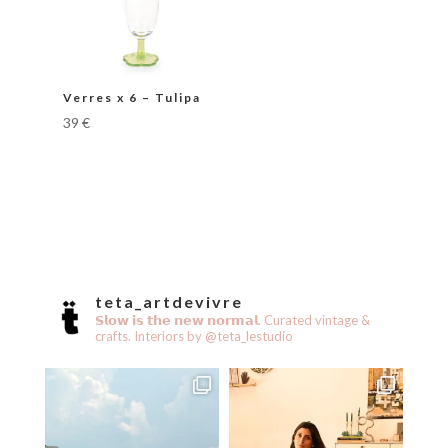
Verres x 6 – Tulipa
39
€
teta_artdevivre
𝗦𝗹𝗼𝘄 𝗶𝘀 𝘁𝗵𝗲 𝗻𝗲𝘄 𝗻𝗼𝗿𝗺𝗮𝗹.
Curated vintage &
crafts.
Interiors by @teta_lestudio