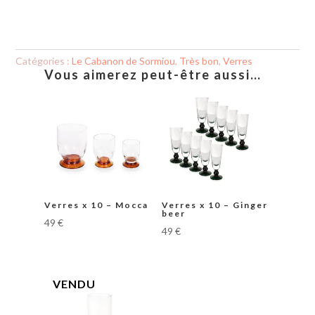
Verres
x
5
-
Ambra
Catégories :
Le Cabanon de Sormiou
,
Très bon
,
Verres
Vous aimerez peut-être aussi…
Verres x 10 – Mocca
Verres x 10 – Ginger
beer
49
€
49
€