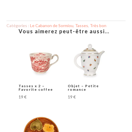
Tasses
x
6
-
Jardin
Catégories :
Le Cabanon de Sormiou
,
Tasses
,
Très bon
Vous aimerez peut-être aussi…
Tasses x 2 –
Objet – Petite
Favorite coffee
romance
19
€
19
€