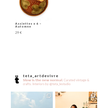
Assiettes x 6 –
Automne
29
€
teta_artdevivre
𝗦𝗹𝗼𝘄 𝗶𝘀 𝘁𝗵𝗲 𝗻𝗲𝘄 𝗻𝗼𝗿𝗺𝗮𝗹.
Curated vintage &
crafts.
Interiors by @teta_lestudio