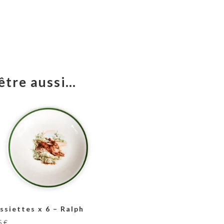
être aussi…
ssiettes x 6 – Ralph
5
€