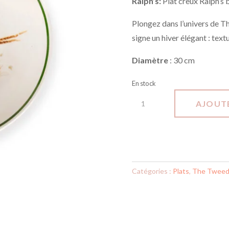
Ralph’s:
Plat creux Ralph’s 
Plongez dans l’univers de Th
signe un hiver élégant : text
Diamètre
: 30 cm
En stock
quantité
AJOUTE
de
Plat
-
Ralph
Catégories :
Plats
,
The Tweed