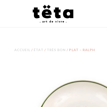
ACCUEIL
/
ÉTAT
/
TRÈS BON
/ PLAT – RALPH