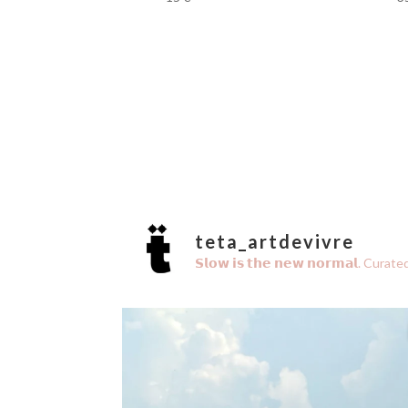
teta_artdevivre
𝗦𝗹𝗼𝘄 𝗶𝘀 𝘁𝗵𝗲 𝗻𝗲𝘄 𝗻𝗼𝗿𝗺𝗮𝗹.
Curated 