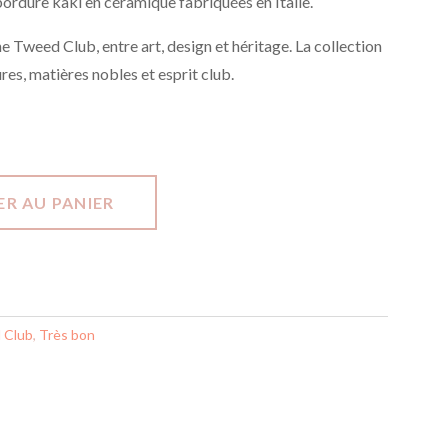
bordure kaki en céramique fabriquées en Italie.
e Tweed Club, entre art, design et héritage. La collection
ures, matières nobles et esprit club.
R AU PANIER
 Club
,
Très bon