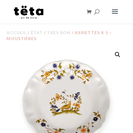
ACCUEIL
/
ÉTAT
/
TRÈS BON
/ ASSIETTES X 5 –
MOUSTIÈRES