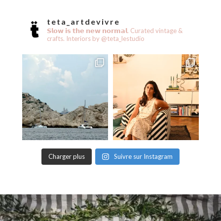
teta_artdevivre
𝗦𝗹𝗼𝘄 𝗶𝘀 𝘁𝗵𝗲 𝗻𝗲𝘄 𝗻𝗼𝗿𝗺𝗮𝗹.
Curated vintage &
crafts.
Interiors by @teta_lestudio
Charger plus
Suivre sur Instagram