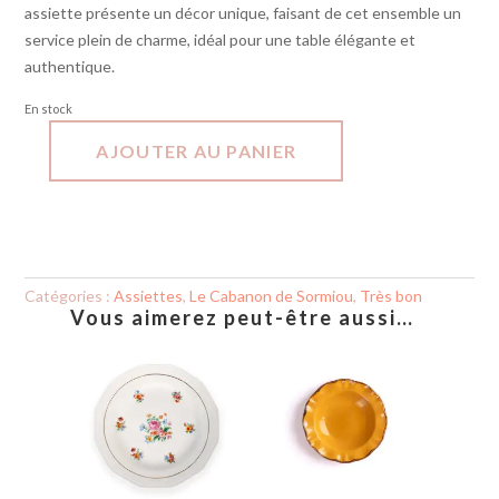
assiette présente un décor unique, faisant de cet ensemble un
service plein de charme, idéal pour une table élégante et
authentique.
En stock
AJOUTER AU PANIER
quantité
de
Assiettes
x
5
-
Moustières
Catégories :
Assiettes
,
Le Cabanon de Sormiou
,
Très bon
Vous aimerez peut-être aussi…