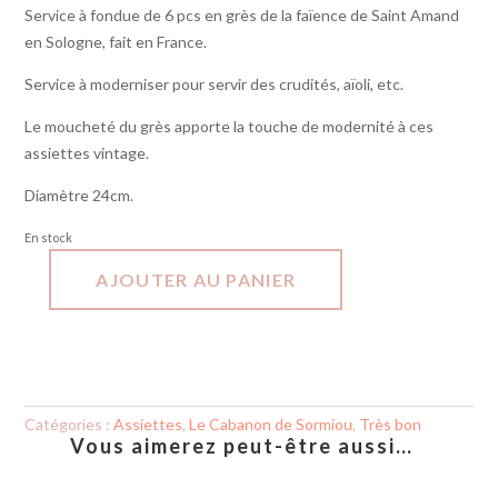
Service à fondue de 6 pcs en grès de la faïence de Saint Amand
en Sologne, fait en France.
Service à moderniser pour servir des crudités, aïoli, etc.
Le moucheté du grès apporte la touche de modernité à ces
assiettes vintage.
Diamètre 24cm.
En stock
AJOUTER AU PANIER
quantité
de
Assiettes
x
6
-
Pique-
Catégories :
Assiettes
,
Le Cabanon de Sormiou
,
Très bon
Vous aimerez peut-être aussi…
nique
bleu