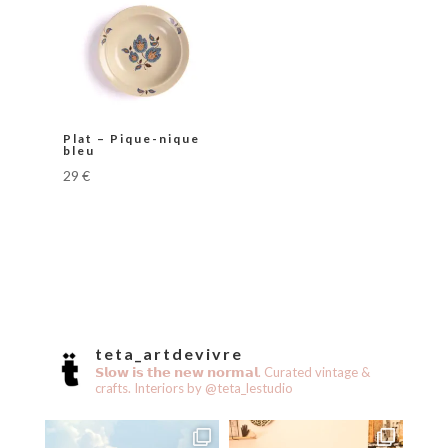
Plat – Pique-nique
bleu
29
€
teta_artdevivre
𝗦𝗹𝗼𝘄 𝗶𝘀 𝘁𝗵𝗲 𝗻𝗲𝘄 𝗻𝗼𝗿𝗺𝗮𝗹.
Curated vintage &
crafts.
Interiors by @teta_lestudio