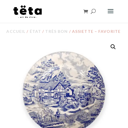
ACCUEIL
/
ÉTAT
/
TRÈS BON
/ ASSIETTE – FAVORITE