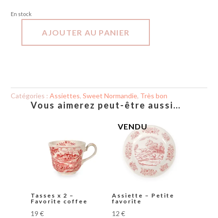
En stock
AJOUTER AU PANIER
quantité
de
Assiette
-
Favorite
Catégories :
Assiettes
,
Sweet Normandie
,
Très bon
Vous aimerez peut-être aussi…
Tasses x 2 –
Assiette – Petite
Favorite coffee
favorite
19
€
12
€