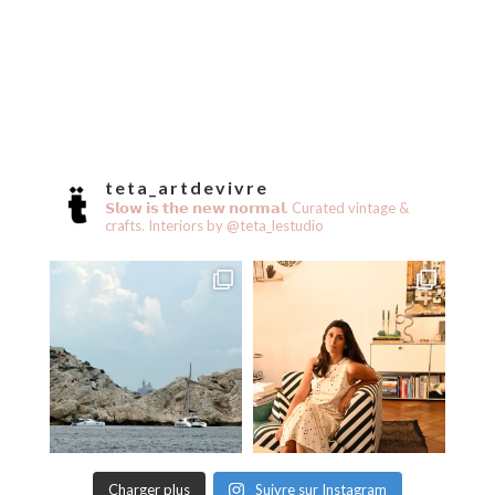
teta_artdevivre
𝗦𝗹𝗼𝘄 𝗶𝘀 𝘁𝗵𝗲 𝗻𝗲𝘄 𝗻𝗼𝗿𝗺𝗮𝗹.
Curated vintage &
crafts.
Interiors by @teta_lestudio
Charger plus
Suivre sur Instagram