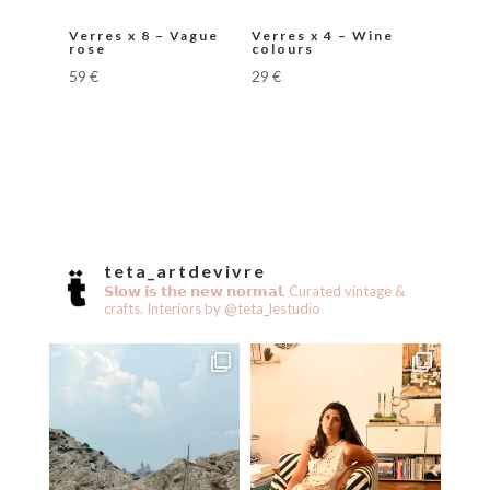
Verres x 8 – Vague
Verres x 4 – Wine
rose
colours
59
€
29
€
teta_artdevivre
𝗦𝗹𝗼𝘄 𝗶𝘀 𝘁𝗵𝗲 𝗻𝗲𝘄 𝗻𝗼𝗿𝗺𝗮𝗹.
Curated vintage &
crafts.
Interiors by @teta_lestudio