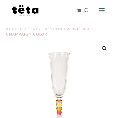
ACCUEIL
/
ÉTAT
/
TRÈS BON
/ VERRES X 3 –
CHAMPAIGN COLOR