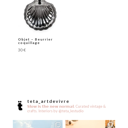
Objet – Beurrier
coquillage
30
€
teta_artdevivre
𝗦𝗹𝗼𝘄 𝗶𝘀 𝘁𝗵𝗲 𝗻𝗲𝘄 𝗻𝗼𝗿𝗺𝗮𝗹.
Curated vintage &
crafts.
Interiors by @teta_lestudio