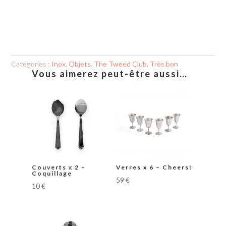
Catégories :
Inox
,
Objets
,
The Tweed Club
,
Très bon
Vous aimerez peut-être aussi…
Couverts x 2 –
Verres x 6 – Cheers!
Coquillage
59
€
10
€