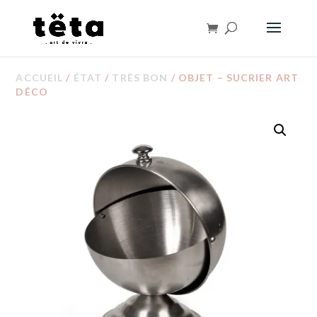
ACCUEIL
/
ÉTAT
/
TRÈS BON
/ OBJET – SUCRIER ART
DÉCO