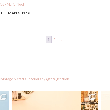
et – Marie-Noël
1
2
→
vintage & crafts.
Interiors by @teta_lestudio