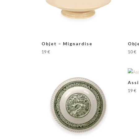
Objet – Mignardise
Obj
19
€
10
€
Assi
19
€