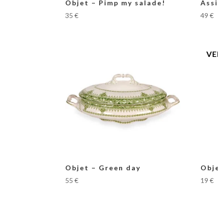
Objet – Pimp my salade!
Assi
35
€
49
€
Objet – Green day
Obj
55
€
19
€