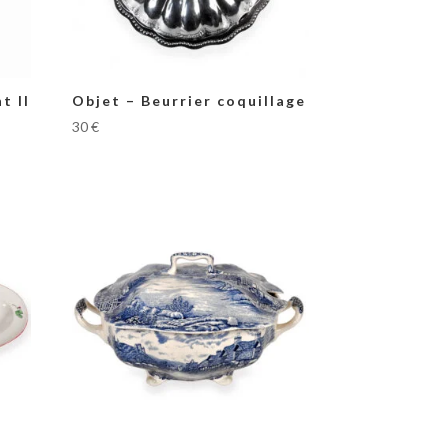
t II
Objet – Beurrier coquillage
30
€