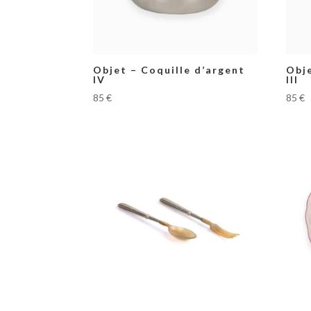
Objet – Coquille d’argent
Obje
IV
III
85
€
85
€