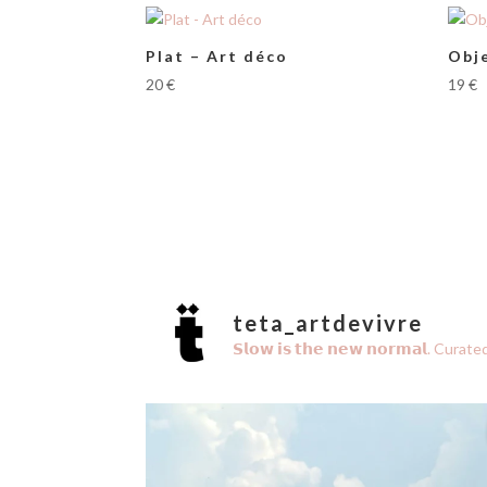
Plat – Art déco
Obj
20
€
19
€
teta_artdevivre
𝗦𝗹𝗼𝘄 𝗶𝘀 𝘁𝗵𝗲 𝗻𝗲𝘄 𝗻𝗼𝗿𝗺𝗮𝗹.
Curated 