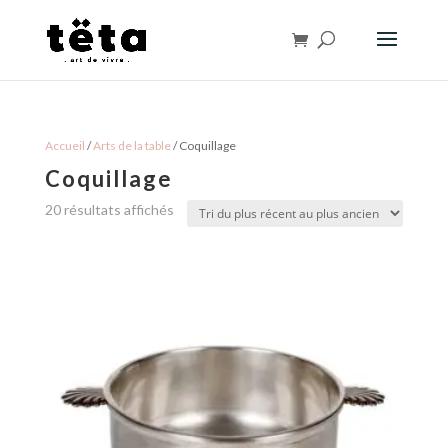
Accueil
/
Arts de la table
/ Coquillage
Coquillage
Trié
20 résultats affichés
du
plus
récent
au
plus
ancien