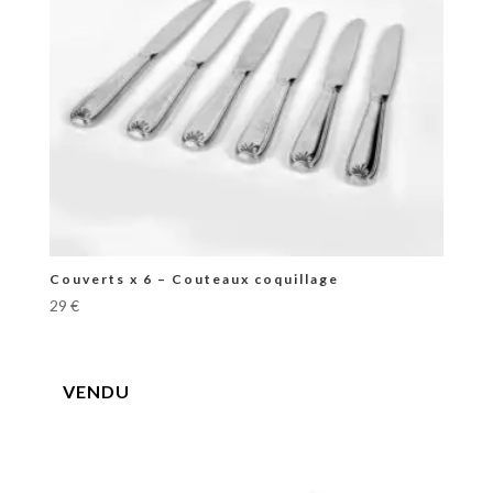
Couverts x 6 – Couteaux coquillage
29
€