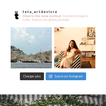
teta_artdevivre
𝗦𝗹𝗼𝘄 𝗶𝘀 𝘁𝗵𝗲 𝗻𝗲𝘄 𝗻𝗼𝗿𝗺𝗮𝗹.
Curated vintage &
crafts.
Interiors by @teta_lestudio
Charger plus
Suivre sur Instagram